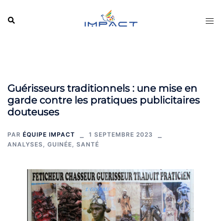
Aller
au
Rechercher
Ouvr
contenu
le
men
Guérisseurs traditionnels : une mise en
garde contre les pratiques publicitaires
douteuses
PAR
ÉQUIPE IMPACT
1 SEPTEMBRE 2023
ANALYSES
,
GUINÉE
,
SANTÉ