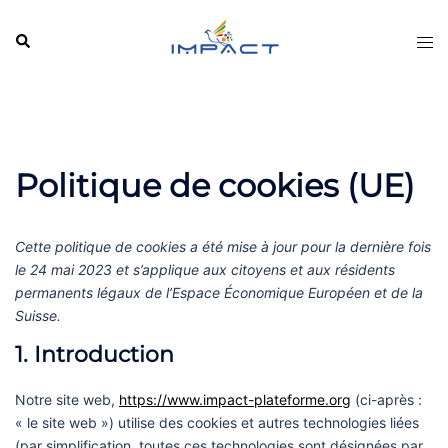
Aller
au
Rechercher
Ouvr
contenu
le
men
Politique de cookies (UE)
Cette politique de cookies a été mise à jour pour la dernière fois
le 24 mai 2023 et s’applique aux citoyens et aux résidents
permanents légaux de l’Espace Économique Européen et de la
Suisse.
1. Introduction
Notre site web,
https://www.impact-plateforme.org
(ci-après :
« le site web ») utilise des cookies et autres technologies liées
(par simplification, toutes ces technologies sont désignées par