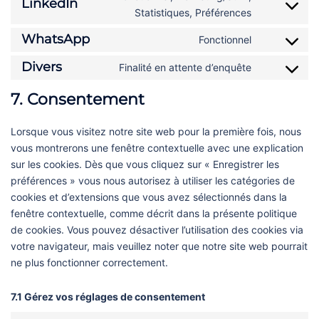
LinkedIn
service
Consent
Statistiques, Préférences
twitter
to
WhatsApp
Fonctionnel
service
Consent
linkedin
to
Divers
Finalité en attente d’enquête
Consent
service
to
whatsapp
7. Consentement
service
divers
Lorsque vous visitez notre site web pour la première fois, nous
vous montrerons une fenêtre contextuelle avec une explication
sur les cookies. Dès que vous cliquez sur « Enregistrer les
préférences » vous nous autorisez à utiliser les catégories de
cookies et d’extensions que vous avez sélectionnés dans la
fenêtre contextuelle, comme décrit dans la présente politique
de cookies. Vous pouvez désactiver l’utilisation des cookies via
votre navigateur, mais veuillez noter que notre site web pourrait
ne plus fonctionner correctement.
7.1 Gérez vos réglages de consentement