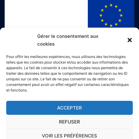
Gérer le consentement aux
cookies
Le projet Implication des Médias Numériques dans la
Pour offrir les meilleures expériences, nous utilisons des technologies
telles que les cookies pour stocker et/ou accéder aux informations des
Prévention Active des Conflits et Tensions est
appareils. Le fait de consentir à ces technologies nous permettra de
cofinancé par l'Agence Française de Développement.
traiter des données telles que le comportement de navigation ou les ID
uniques sur ce site. Le fait de ne pas consentir ou de retirer son
consentement peut avoir un effet négatif sur certaines caractéristiques
et fonctions.
ACCEPTER
REFUSER
VOIR LES PRÉFÉRENCES