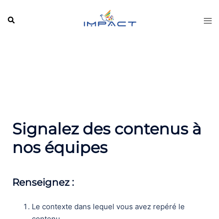
Aller
au
Rechercher
Ouvr
contenu
le
men
Signalez des contenus à
nos équipes
Renseignez :
Le contexte dans lequel vous avez repéré le
contenu.