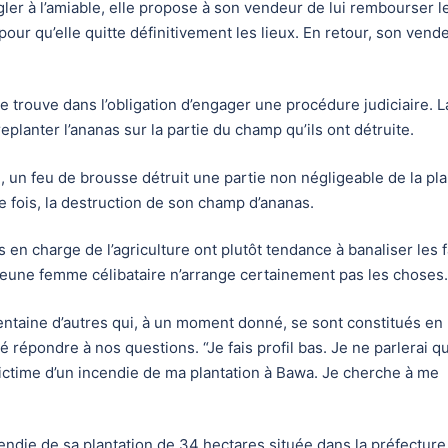
gler à l’amiable, elle propose à son vendeur de lui rembourser l
pour qu’elle quitte définitivement les lieux. En retour, son vende
e trouve dans l’obligation d’engager une procédure judiciaire. L
planter l’ananas sur la partie du champ qu’ils ont détruite.
, un feu de brousse détruit une partie non négligeable de la pla
 fois, la destruction de son champ d’ananas.
s en charge de l’agriculture ont plutôt tendance à banaliser les fa
ne jeune femme célibataire n’arrange certainement pas les choses.
 trentaine d’autres qui, à un moment donné, se sont constitués en
 répondre à nos questions. “Je fais profil bas. Je ne parlerai q
é victime d’un incendie de ma plantation à Bawa. Je cherche à me
incendie de sa plantation de 34 hectares située dans la préfectur