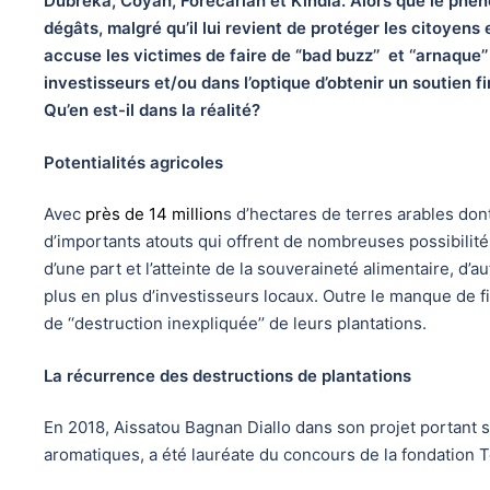
Dubreka, Coyah, Forecariah et Kindia. Alors que le phé
dégâts, malgré qu’il lui revient de protéger les citoyens e
accuse les victimes de faire de “bad buzz’’ et ‘‘arnaque’’
investisseurs et/ou dans l’optique d’obtenir un soutien fin
Qu’en est-il dans la réalité?
Potentialités agricoles
Avec
près de 14 million
s d’hectares de terres arables don
d’importants atouts qui offrent de nombreuses possibilité
d’une part et l’atteinte de la souveraineté alimentaire, d
plus en plus d’investisseurs locaux. Outre le manque de 
de ‘‘destruction inexpliquée’’ de leurs plantations.
La récurrence des destructions de plantations
En 2018, Aissatou Bagnan Diallo dans son projet portant s
aromatiques, a été lauréate du concours de la fondation 