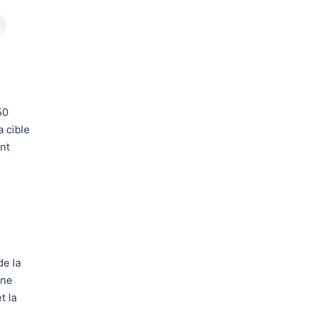
50
 cible
ent
de la
 ne
t la