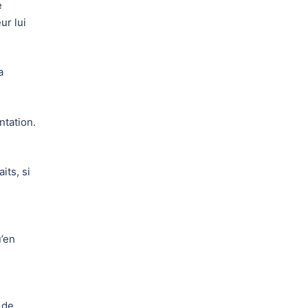
e
ur lui
a
ntation.
its, si
u’en
e de