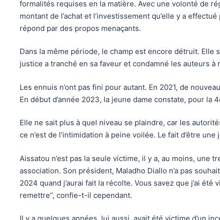
formalités requises en la matière. Avec une volonté de ré
montant de l’achat et l’investissement qu’elle y a effectué 
répond par des propos menaçants.
Dans la même période, le champ est encore détruit. Elle s
justice a tranché en sa faveur et condamné les auteurs à re
Les ennuis n’ont pas fini pour autant. En 2021, de nouveau
En début d’année 2023, la jeune dame constate, pour la 4e
Elle ne sait plus à quel niveau se plaindre, car les autorité
ce n’est de l’intimidation à peine voilée. Le fait d’être u
Aissatou n’est pas la seule victime, il y a, au moins, une
association. Son président, Maladho Diallo n’a pas souhaité
2024 quand j’aurai fait la récolte. Vous savez que j’ai ét
remettre”, confie-t-il cependant.
Il y a quelques années, lui aussi, avait été victime d’un 