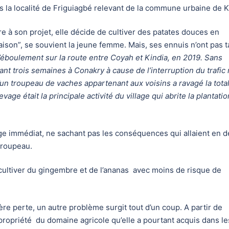
ns la localité de Friguiagbé relevant de la commune urbaine de 
e à son projet, elle décide de cultiver des patates douces en
loraison”, se souvient la jeune femme. Mais, ses ennuis n’ont pas 
l’éboulement sur la route entre Coyah et Kindia, en 2019. Sans
dant trois semaines à Conakry à cause de l’interruption du trafic 
qu’un troupeau de vaches appartenant aux voisins a ravagé la total
levage était la principale activité du village qui abrite la plantatio
nage immédiat, ne sachant pas les conséquences qui allaient en d
 troupeau.
cultiver du gingembre et de l’ananas avec moins de risque de
ère perte, un autre problème surgit tout d’un coup. A partir de
opriété du domaine agricole qu’elle a pourtant acquis dans le