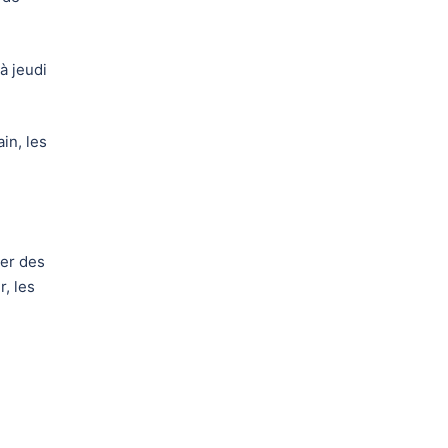
à jeudi
ain, les
er des
, les