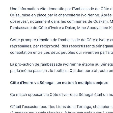
Une information vite démentie par l’Ambassade de Côte d’Iv
Crise, mise en place par la chancellerie ivoirienne. Après 
observés’’, notamment dans les communes de Ouakam, Mé
l’ambassade de Côte d’Ivoire à Dakar, Mme Abouya née Ko
Cette prompte réaction de l’ambassade de Côte d’Ivoire au
représailles, par réciprocité, des ressortissants sénégal
cohabitation entre ces deux peuples qui vivent en parfait
La pro-action de l’ambassade ivoirienne établie au Sénéga
par la même passion : le football. Qui demeure et reste 
Côte d’Ivoire vs Sénégal, un match à multiples enjeux
Ce match opposant la Côte d’Ivoire au Sénégal était un ma
C’était l’occasion pour les Lions de la Teranga, champio
(3 matchs pour trois victoires, 8 buts marqués pour 1 enc