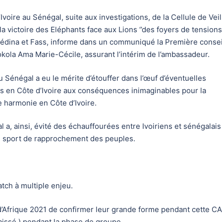
oire au Sénégal, suite aux investigations, de la Cellule de Veil
la victoire des Eléphants face aux Lions ‘’des foyers de tensions
dina et Fass, informe dans un communiqué la Première consei
kola Ama Marie-Cécile, assurant l’intérim de l’ambassadeur.
 Sénégal a eu le mérite d’étouffer dans l’œuf d’éventuelles
ais en Côte d’Ivoire aux conséquences inimaginables pour la
e harmonie en Côte d’Ivoire.
l a, ainsi, évité des échauffourées entre Ivoiriens et sénégalai
un sport de rapprochement des peuples.
tch à multiple enjeu.
n d’Afrique 2021 de confirmer leur grande forme pendant cette 
aissé.) pendant la phase de groupe.